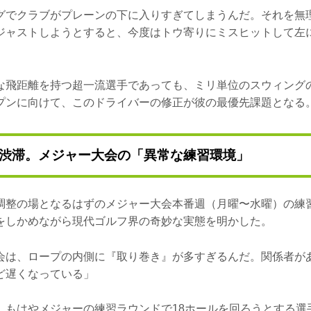
グでクラブがプレーンの下に入りすぎてしまうんだ。それを無
ジャストしようとすると、今度はトウ寄りにミスヒットして左
な飛距離を持つ超一流選手であっても、ミリ単位のスウィング
プンに向けて、このドライバーの修正が彼の最優先課題となる
渋滞。メジャー大会の「異常な練習環境」
調整の場となるはずのメジャー大会本番週（月曜〜水曜）の練
をしかめながら現代ゴルフ界の奇妙な実態を明かした。
会は、ロープの内側に『取り巻き』が多すぎるんだ。関係者が
ど遅くなっている」
、もはやメジャーの練習ラウンドで18ホールを回ろうとする選