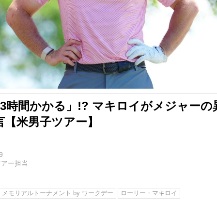
3時間かかる」!? マキロイがメジャー
言【米男子ツアー】
9
ツアー担当
メモリアルトーナメント by ワークデー
ローリー・マキロイ