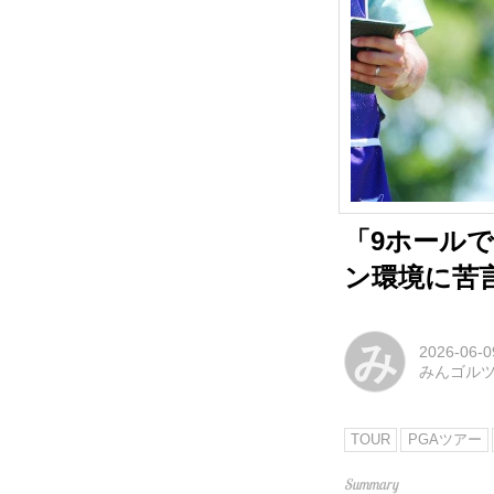
「9ホールで
ン環境に苦
み
2026-06-0
みんゴル
TOUR
PGAツアー