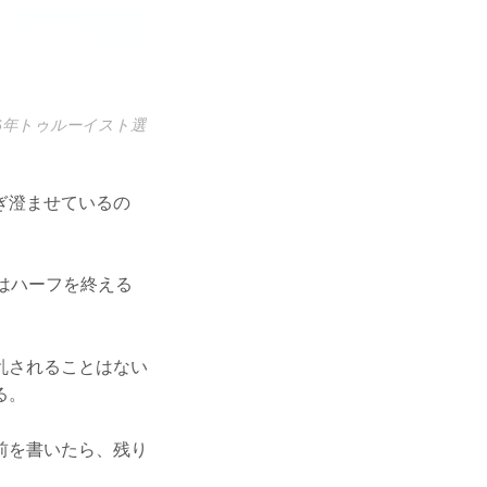
6年トゥルーイスト選
ぎ澄ませているの
はハーフを終える
乱されることはない
る。
前を書いたら、残り