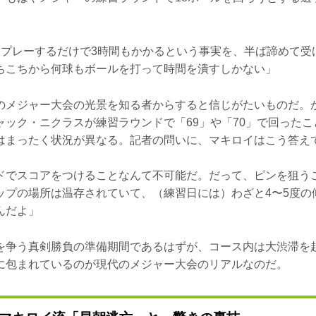
をプレーするだけで3時間もかかるという事実を、半ば諦めて受
ちこちから何球もボールを打って時間を潰すしかない」
のメジャー大会の光景を知る者からすると信じがたいものだ。
ャック・ニクラスが練習ラウンドで「69」や「70」で回った
はまったく状況が異なる。記者の問いに、マキロイはこう答え
ドでスコアをつけることなんて不可能だ。だって、ピンを狙う
ップの場所は温存されていて、（練習日には）わざと4〜5度の
んだよ」
を争う真剣勝負の準備期間であるはずが、コース内は大渋滞を
に包まれているのが現代のメジャー大会のリアルなのだ。