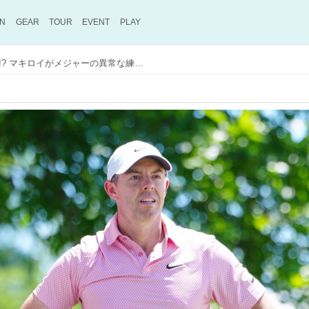
ON
GEAR
TOUR
EVENT
PLAY
「9ホールで3時間かかる」!? マキロイがメジャーの異常な練ラン環境に苦言【米男子ツアー】