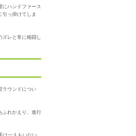
理にハンドファース
に引っ掛けてしま
のズレと常に格闘し
。
習ラウンドについ
あふれかえり、進行
手は一人もいない