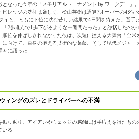
戦となった今年の「メモリアルトーナメント by ワークデー」
・ビレッジの洗礼は厳しく、松山英樹は通算7オーバーの43位
2位タイと、ともに下位に沈む苦しい結果で4日間を終えた。選手
、「2歩進んで1歩下がるような一週間だった」と総括したのが
に順位を伸ばしきれなかった彼は、次週に控える大舞台「全米
」に向けて、自身の抱える技術的な葛藤、そして現代メジャー
裸々に語った。
ウィングのズレとドライバーへの不満
を振り返り、アイアンやウェッジの感触には手応えを得たもの
ている。