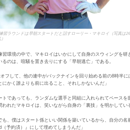
練習ラウンドは早朝スタートだと話すローリー・マキロイ（写真は2
弘）
練習環境の中で、マキロイはいかにして自身のスウィングを研
いるのは、喧騒を置き去りにする「早朝逃亡」である。
ーオフして、他の連中がバックナインを回り始める前の8時半に
とにかく誰よりも前に出ること、それしかないんだ」
ートであっても、ランダムな選手と同組に入れられてペースを
問われたマキロイは、笑いながら自身の「裏技」を明かしてい
でも、僕はスタート係といい関係を築いているから、自分の名
rved（予約済）』にして埋めてしまうんだ」