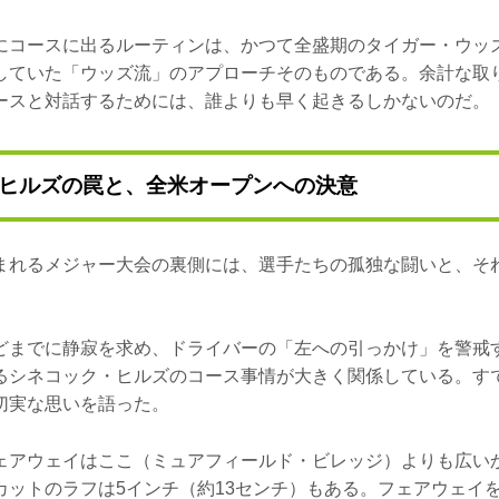
にコースに出るルーティンは、かつて全盛期のタイガー・ウッズ
していた「ウッズ流」のアプローチそのものである。余計な取
ースと対話するためには、誰よりも早く起きるしかないのだ。
ヒルズの罠と、全米オープンへの決意
まれるメジャー大会の裏側には、選手たちの孤独な闘いと、そ
どまでに静寂を求め、ドライバーの「左への引っかけ」を警戒
るシネコック・ヒルズのコース事情が大きく関係している。す
切実な思いを語った。
ェアウェイはここ（ミュアフィールド・ビレッジ）よりも広い
カットのラフは5インチ（約13センチ）もある。フェアウェイ