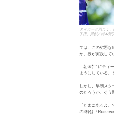
タイガーと同じく、
手権、撮影／岩本芳
では、この劣悪な
か。彼が実践して
「朝6時半にティ
ようにしている。
しかし、早朝スタ
のだろうか。そう
「たまにあるよ。
の3枠は『Rese