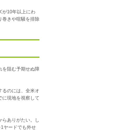
が10年以上にわ
り巻きや喧騒を排除
れを阻む予期せぬ障
するのには、全米オ
でに現地を視察して
からありがたい。し
を1ヤードでも外せ