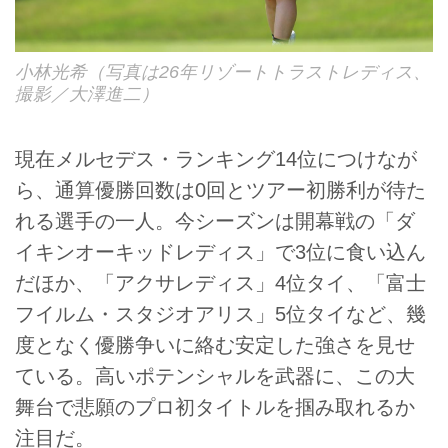
小林光希（写真は26年リゾートトラストレディス、
撮影／大澤進二）
現在メルセデス・ランキング14位につけなが
ら、通算優勝回数は0回とツアー初勝利が待た
れる選手の一人。今シーズンは開幕戦の「ダ
イキンオーキッドレディス」で3位に食い込ん
だほか、「アクサレディス」4位タイ、「富士
フイルム・スタジオアリス」5位タイなど、幾
度となく優勝争いに絡む安定した強さを見せ
ている。高いポテンシャルを武器に、この大
舞台で悲願のプロ初タイトルを掴み取れるか
注目だ。