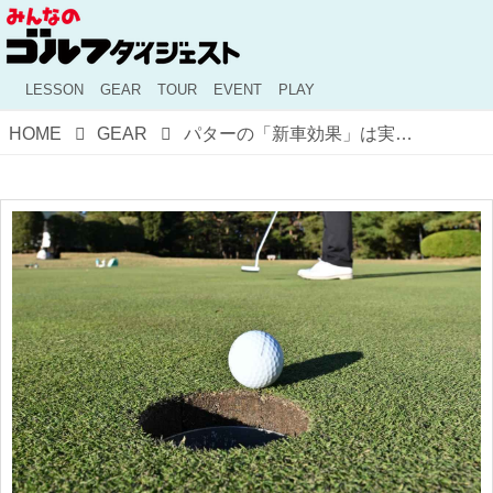
LESSON
GEAR
TOUR
EVENT
PLAY
HOME
GEAR
パターの「新車効果」は実在する！ では入らなくなったら買い替える？ 使い続ける？【クラブ選びをクール解説！】