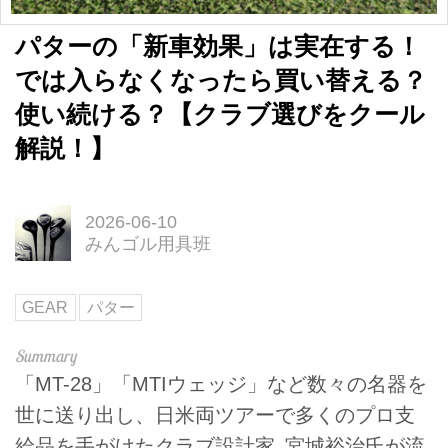
パターの「新車効果」は実在する！
では入らなくなったら買い替える？
使い続ける？【クラブ選びをクール
解説！】
2026-06-10
みんゴル用具班
GEAR
パター
「MT-28」「MTIウェッジ」など数々の名器を
世に送り出し、日米両ツアーで多くのプロ支
給品を手がけたクラブ設計家､宮城裕治氏が流