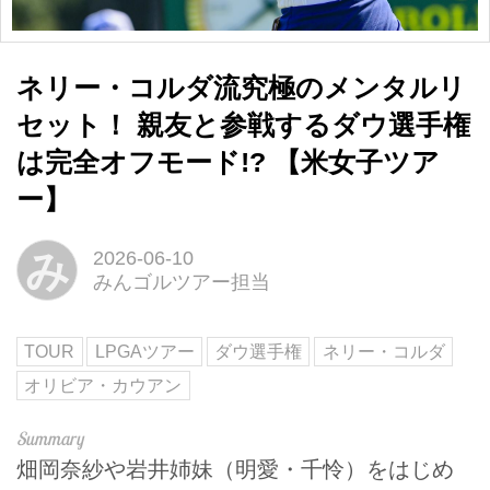
ネリー・コルダ流究極のメンタルリ
セット！ 親友と参戦するダウ選手権
は完全オフモード!? 【米女子ツア
ー】
み
2026-06-10
みんゴルツアー担当
TOUR
LPGAツアー
ダウ選手権
ネリー・コルダ
オリビア・カウアン
畑岡奈紗や岩井姉妹（明愛・千怜）をはじめ