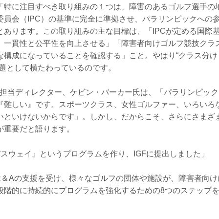
「特に注目すべき取り組みの１つは、障害のあるゴルフ選手の
委員会（IPC）の基準に完全に準拠させ、パラリンピックへの
とあります。この取り組みの主な目標は、「IPCが定める国際
、一貫性と公平性を向上させる」「障害者向けゴルフ競技クラ
な構成になっていることを確認する」こと。やはり“クラス分け
問題として横たわっているのです。
発担当ディレクター、ケビン・バーカー氏は、「パラリンピッ
『難しい』です。スポーツクラス、女性ゴルファー、いろいろ
いといけないからです」。しかし、だからこそ、さらにさまざ
が重要だと語ります。
パスウェイ』というプログラムを作り、IGFに提出しました」
がR＆Aの支援を受け、様々なゴルフの団体や施設が、障害者向
段階的に持続的にプログラムを強化するための8つのステップ