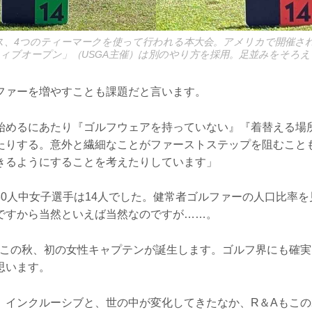
ス、4つのティーマークを使って行われる本大会。アメリカで開催され
ティブオープン」（USGA主催）は別のやり方を採用。足並みをそろ
ファーを増やすことも課題だと言います。
始めるにあたり『ゴルフウェアを持っていない』『着替える場
たりする。意外と繊細なことがファーストステップを阻むこと
きるようにすることを考えたりしています」
80人中女子選手は14人でした。健常者ゴルファーの人口比率
ですから当然といえば当然なのですが……。
もこの秋、初の女性キャプテンが誕生します。ゴルフ界にも確
思います。
、インクルーシブと、世の中が変化してきたなか、R＆Aもこの