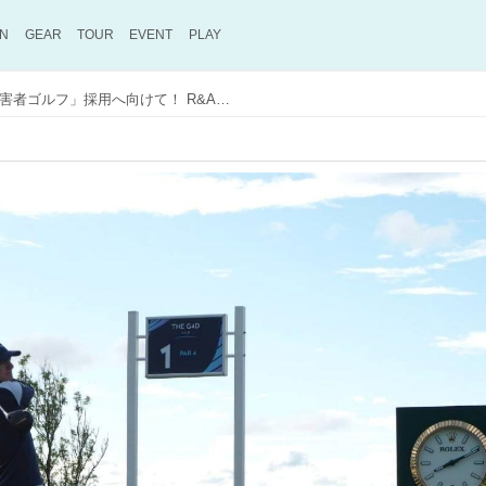
ON
GEAR
TOUR
EVENT
PLAY
2032年パラリンピック「障害者ゴルフ」採用へ向けて！ R&Aと世界の精鋭が切り拓く新たな未来【The Power of GOLF～障害者ゴルフ千思万考 #61】