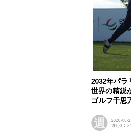
2032年パ
世界の精鋭が切
ゴルフ千思万
週
2026-06-1
週刊GDツ