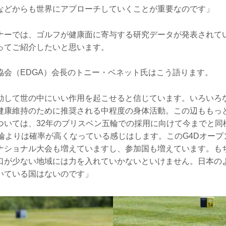
などからも世界にアプローチしていくことが重要なのです」
ナーでは、ゴルフが健康面に寄与する研究データが発表されて
ってご紹介したいと思います。
協会（EDGA）会長のトニー・ベネット氏はこう語ります。
動して世の中にいい作用を起こせると信じています。いろいろ
健康維持のために推奨される中程度の身体活動。この辺ももっ
ついては、32年のブリスベン五輪での採用に向けて今までと同
五輪よりは確率が高くなっている感じはします。このG4Dオープ
ナショナル大会も増えていますし、参加国も増えています。も
口が少ない地域には力を入れていかないといけません。日本の
いている国はないのです」