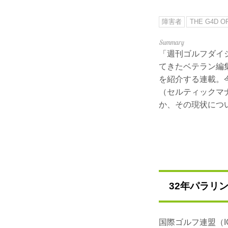
障害者
THE G4D O
「週刊ゴルフダイ
てきたベテラン編
を紹介する連載。今回は障
（セルティックマ
か、その現状につ
32年パラリ
国際ゴルフ連盟（I