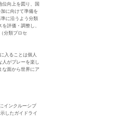
地位向上を図り、国
参加に向けて準備を
基準に沿うよう分類
スを評価・調整し、
（分類プロセ
クに入ることは個人
な人がプレーを楽し
まな面から世界にア
けにインクルーシブ
を示した
ガイドライ