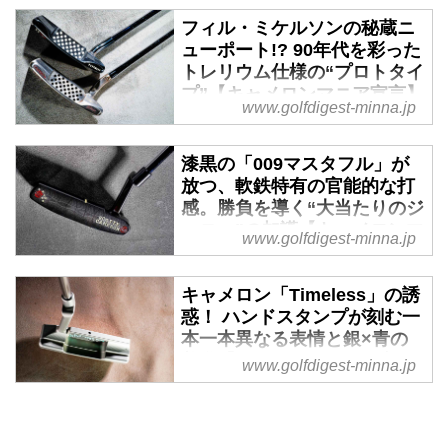
ダイジェスト
フィル・ミケルソンの秘蔵ニ
タイガー・ウッズや松山英樹が長
ューポート!? 90年代を彩った
く愛用し、世界中のゴルファーが
トレリウム仕様の“プロトタイ
憧れるパターブランドの魅力を追
プ”【キャメロンマニア宣言】
www.golfdigest-minna.jp
いかけるシリーズ。今回は、スコ
- みんなのゴルフダイジェス
ッティキャメロンの「Timeless
ト
2」センターシャフト仕様に見
漆黒の「009マスタフル」が
タイガー・ウッズや松山英樹が長
る、設計思想の深さと柔軟性につ
放つ、軟鉄特有の官能的な打
く愛用し、世界中のゴルファーが
いて。
感。勝負を導く“大当たりのジ
憧れるパターブランドの魅力を追
ョニー”の加護【キャメロンマ
いかけるシリーズ。今回は、世界
www.golfdigest-minna.jp
ニア宣言】 - みんなのゴルフ
的スターであるフィル・ミケルソ
ダイジェスト
ンが、かつて自身のフィーリング
キャメロン「Timeless」の誘
タイガー・ウッズや松山英樹が長
を追求するために特注した「スコ
惑！ ハンドスタンプが刻む一
く愛用し、世界中のゴルファーか
ッティキャメロン・ニューポー
本一本異なる表情と銀×青の
ら憧れられるパターブランドの魅
ト」のディテールについて。
美学【キャメロンマニア宣
www.golfdigest-minna.jp
力を追いかけるシリーズ。今回
言】 - みんなのゴルフダイジ
は、スコッティ・キャメロンの名
ェスト
器「009マスタフル」の希少なカ
タイガー・ウッズや松山英樹が長
ーボンスチールモデルが持つ魅力