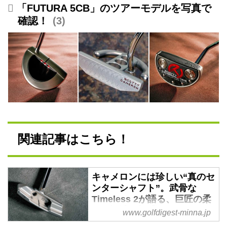
「FUTURA 5CB」のツアーモデルを写真で
確認！
3
関連記事はこちら！
キャメロンには珍しい“真のセ
ンターシャフト”。武骨な
Timeless 2が語る、巨匠の柔
軟な設計思想【キャメロンマ
www.golfdigest-minna.jp
ニア宣言】 - みんなのゴルフ