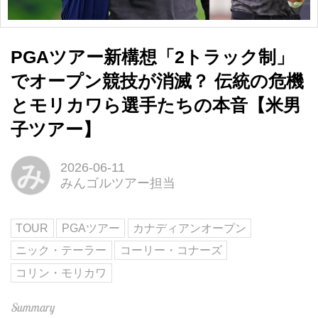
PGAツアー新構想「2トラック制」
でオープン競技が消滅？ 伝統の危機
とモリカワら選手たちの本音【米男
子ツアー】
み
2026-06-11
みんゴルツアー担当
TOUR
PGAツアー
カナディアンオープン
ニック・テーラー
コーリー・コナーズ
コリン・モリカワ