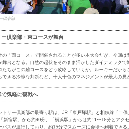
ー倶楽部
リー倶楽部・東コースが舞台
計の「西コース」で開催されることが多い本大会だが、今回は
が舞台となる。自然の起伏をそのまま活かしたダイナミックで
ロたちがこの難コースをどう攻略していくか。ルーキーだから
らできる冷静な判断など、十人十色のマネジメントが最大の見
群で気軽に観戦へ
ントリー倶楽部の最寄り駅は、JR「東戸塚駅」と相鉄線「二俣
「新宿駅」から約40分、「横浜駅」からは約11〜18分とアク
ーバスが運行しており、約15分でスムーズに会場へ到着できる