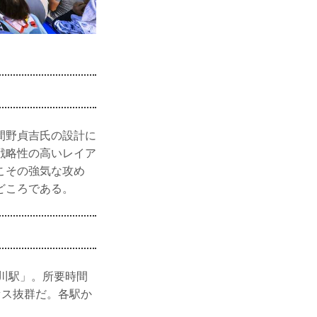
間野貞吉氏の設計に
戦略性の高いレイア
こその強気な攻め
どころである。
川駅」。所要時間
セス抜群だ。各駅か
。