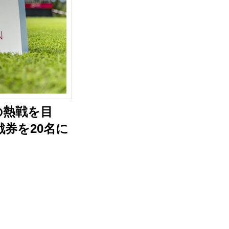
の熱戦を目
戦券を20名に