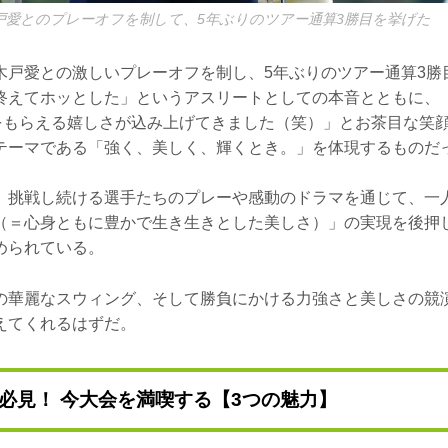
戸愛とのプレーオフを制して、5年ぶりのツアー通算3勝目を挙げた
木戸愛との激しいプレーオフを制し、5年ぶりのツアー通算3勝
終えてホッとした」というアスリートとしての本音とともに、
分をもらえる嬉しさが込み上げてきました（笑）」とお茶目な笑
テーマである「強く、美しく、輝くとき。」を体現するものだ
、挑戦し続ける選手たちのプレーや感動のドラマを通じて、一
（＝心身ともに豊かで生き生きとした美しさ）」の実現を後押
められている。
の華麗なスウィング、そして勝負にかける力強さと美しさの競
えてくれるはずだ。
必見！ 今大会を満喫する【3つの魅力】