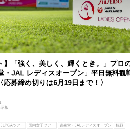
ト】「強く、美しく、輝くとき。」プロ
堂・JAL レディスオープン」平日無料観
〈応募締め切りは6月19日まで！〉
1
掲示板
JLPGAツアー
国内女子ツアー
資生堂・JALレディスオープン
観戦