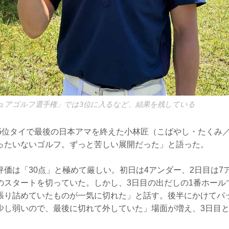
ュアゴルフ選手権」では3位に入るなど、結果を残している
15位タイで最後の日本アマを終えた小林匠（こばやし・たくみ
ったいないゴルフ。ずっと苦しい展開だった」と語った。
評価は「30点」と極めて厳しい。初日は4アンダー、2日目は7
のスタートを切っていた。しかし、3日目の出だしの1番ホール
張り詰めていたものが一気に切れた」と話す。後半にかけてパ
少し弱いので、最後に切れて外していた」場面が増え、3日目と