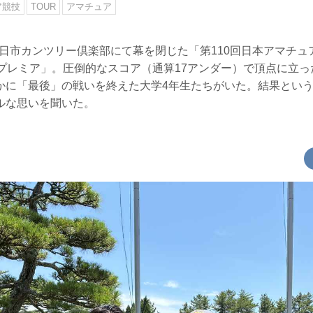
ア競技
TOUR
アマチュア
、四日市カンツリー倶楽部にて幕を閉じた「第110回日本アマチ
 by カープレミア」。圧倒的なスコア（通算17アンダー）で頂点に
かに「最後」の戦いを終えた大学4年生たちがいた。結果とい
ルな思いを聞いた。