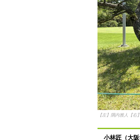
【左】隅内雅人【右
小林匠（大阪