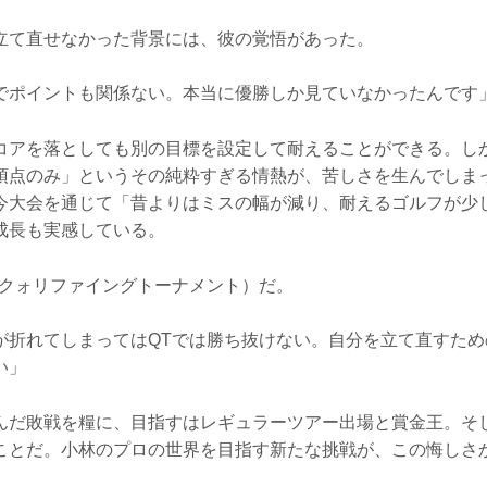
立て直せなかった背景には、彼の覚悟があった。
でポイントも関係ない。本当に優勝しか見ていなかったんです
コアを落としても別の目標を設定して耐えることができる。し
頂点のみ」というその純粋すぎる情熱が、苦しさを生んでしま
今大会を通じて「昔よりはミスの幅が減り、耐えるゴルフが少
成長も実感している。
（クォリファイングトーナメント）だ。
が折れてしまってはQTでは勝ち抜けない。自分を立て直すため
い」
んだ敗戦を糧に、目指すはレギュラーツアー出場と賞金王。そ
ことだ。小林のプロの世界を目指す新たな挑戦が、この悔しさ