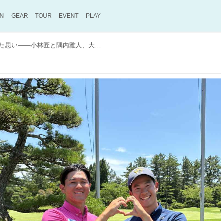
ON
GEAR
TOUR
EVENT
PLAY
学生最後の日本アマに懸けた思い――小林匠と隅内雅人、大学4年生たちの矜持【日本アマ】