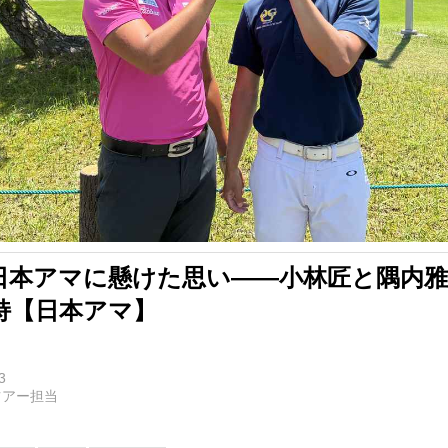
日本アマに懸けた思い――小林匠と隅内雅
持【日本アマ】
3
ツアー担当