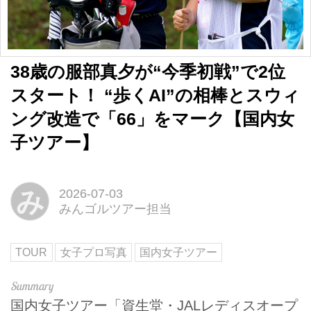
38歳の服部真夕が“今季初戦”で2位
スタート！ “歩くAI”の相棒とスウィ
ング改造で「66」をマーク【国内女
子ツアー】
み
2026-07-03
みんゴルツアー担当
TOUR
女子プロ写真
国内女子ツアー
国内女子ツアー「資生堂・JALレディスオープ