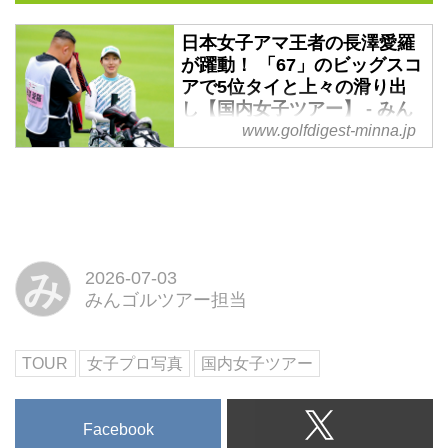
日本女子アマ王者の長澤愛羅
が躍動！ 「67」のビッグスコ
アで5位タイと上々の滑り出
し【国内女子ツアー】 - みん
なのゴルフダイジェスト
www.golfdigest-minna.jp
悪天候のため3日間54ホールの短
縮競技となった「資生堂・JALレ
ディスオープン」。戸塚CC東コ
ース（6487ヤード・パー72）を
舞台に第1ラウンドが行われ、伸
み
2026-07-03
ばし合いの展開になる中で、「第
みんゴルツアー担当
67回 日本女子アマチュアゴルフ
選手権」を制覇した長澤愛羅が5
位タイに入った。
TOUR
女子プロ写真
国内女子ツアー
Facebook