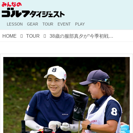
LESSON
GEAR
TOUR
EVENT
PLAY
HOME
TOUR
38歳の服部真夕が“今季初戦”で2位スタート！ “歩くAI”の相棒とスウィング改造で「66」をマーク【国内女子ツアー】