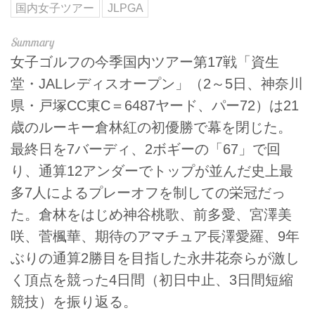
国内女子ツアー
JLPGA
女子ゴルフの今季国内ツアー第17戦「資生
堂・JALレディスオープン」（2～5日、神奈川
県・戸塚CC東C＝6487ヤード、パー72）は21
歳のルーキー倉林紅の初優勝で幕を閉じた。
最終日を7バーディ、2ボギーの「67」で回
り、通算12アンダーでトップが並んだ史上最
多7人によるプレーオフを制しての栄冠だっ
た。倉林をはじめ神谷桃歌、前多愛、宮澤美
咲、菅楓華、期待のアマチュア長澤愛羅、9年
ぶりの通算2勝目を目指した永井花奈らが激し
く頂点を競った4日間（初日中止、3日間短縮
競技）を振り返る。