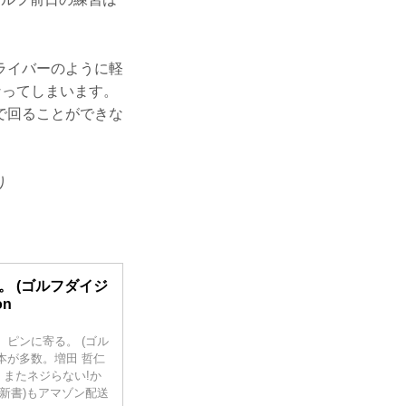
ライバーのように軽
なってしまいます。
で回ることができな
り
。 (ゴルフダイジ
on
、ピンに寄る。 (ゴル
本が多数。増田 哲仁
またネジらない!か
新書)もアマゾン配送