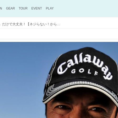
ON
GEAR
TOUR
EVENT
PLAY
ゴルフ前日練習は「1本」だけで大丈夫！【ネジらない！から遠くへ飛ぶ、ピンに寄る。vol.42】