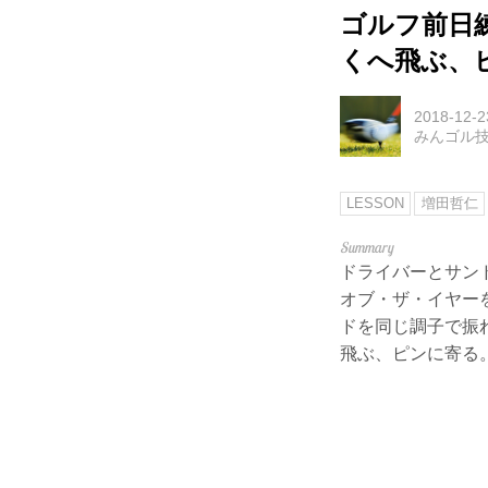
ゴルフ前日
くへ飛ぶ、ピ
2018-12-2
みんゴル
LESSON
増田哲仁
ドライバーとサンド
オブ・ザ・イヤー
ドを同じ調子で振
飛ぶ、ピンに寄る