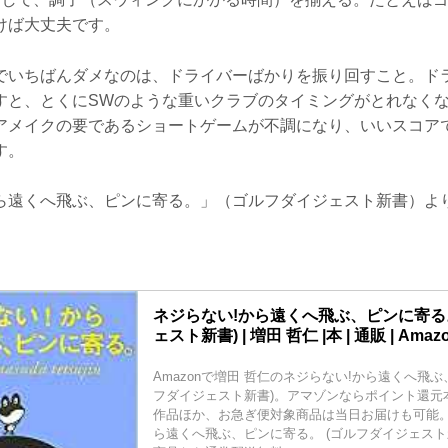
けば大丈夫です。
でいちばんダメなのは、ドライバーばかりを振り回すこと。ド
すと、とくにSWのような重いクラブのタイミングがとれなく
アメイクの要であるショートゲームが不調になり、いいスコア
す。
ら遠くへ飛ぶ、ピンに寄る。」（ゴルフダイジェスト新書）よ
ネジらない!から遠くへ飛ぶ、ピンに寄る
ェスト新書) | 増田 哲仁 |本 | 通販 | Amaz
Amazonで増田 哲仁のネジらない!から遠くへ飛ぶ
フダイジェスト新書)。アマゾンならポイント還元
作品ほか、お急ぎ便対象商品は当日お届けも可能。
ら遠くへ飛ぶ、ピンに寄る。 (ゴルフダイジェスト