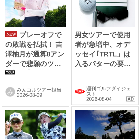
プレーオフで
男女ツアーで使用
の敗戦を払拭！ 吉
者が急増中、オデ
澤柚月が通算8アン
ッセイ｢TRTL」は
ダーで悲願のツア
入るパターの要素
ー初V【国内女子ツ
が“全部入り”！ ネ
アー】
ック違いの全4モデ
週刊ゴルフダイジェ
みんゴルツアー担当
み
ルを詳しく解説
スト
【週刊GDギアプ
ロ】