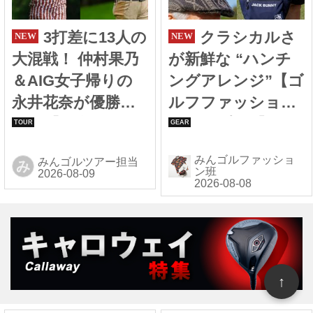
3打差に13人の
クラシカルさ
大混戦！ 仲村果乃
が新鮮な “ハンチ
＆AIG女子帰りの
ングアレンジ”【ゴ
永井花奈が優勝争
ルフファッション
いへ【国内女子ツ
スナップ#58】
アー】
みんゴルファッショ
みんゴルツアー担当
み
ン班
↑