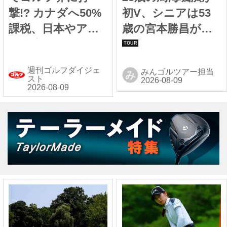
撃!? カナダへ50%
初V、シニアは53
課税、日本やアジ
歳の宮本勝昌が大
ア生産品にも波及
会連覇！ 1500人が
か
熱狂した真夏の
週刊ゴルフダイジェ
みんゴルツアー担当
み
「岩手県オープ
スト
ン」