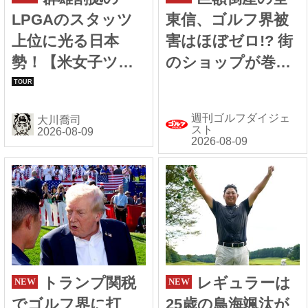
LPGAのスタッツ
東信、ゴルフ界被
上位に光る日本
害はほぼゼロ!? 街
勢！【米女子ツア
のショップが巻き
ー】
込まれなかったワ
ケ
週刊ゴルフダイジェ
大川喬司
スト
トランプ関税
レギュラーは
でゴルフ界に打
25歳の鳥海颯汰が