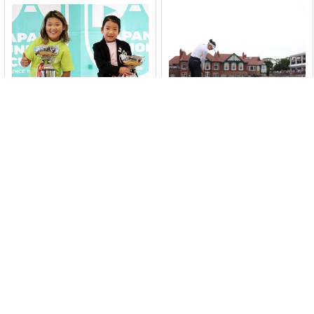
6〜7歳の部で
全英女子オープン
未来のスターが躍
TOP10に4人。リン
動！ 72で制した谷
クスで示されたテ
地中元喜と笑顔の
ーラーメイド
篠原美愛【ジュニ
「TP5/TP5x」信頼
アカップ6〜7歳の
の性能
週刊ゴルフギア最前
みんゴルツアー担当
み
部】
線