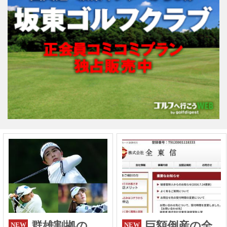
群雄割拠の
巨額倒産の全