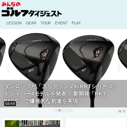
LESSON
GEAR
TOUR
EVENT
PLAY
ダンロップが「スリクソン ZXi RKTシリーズ」
ドライバー4モデルを発表！ 新開発「RKT
FACE」で爆発的な初速を実現