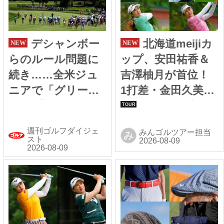
デシャンボー
北海道meijiカ
らのルール問題に
ップ、安田祐香＆
続き……全米ジュ
吉澤柚月が首位！
ニアで「グリーン
1打差・金田久美子
マップ使用」失格
と最終組で激突
の悲劇
【国内女子ツア
週刊ゴルフダイジェ
みんゴルツアー担当
み
ー】
スト