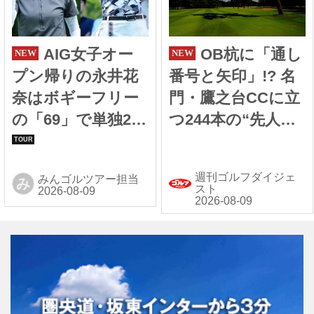
AIG女子オー
OB杭に「通し
プン帰りの永井花
番号と矢印」!? 名
奈はボギーフリー
門・鷹之台CCに立
の「69」で単独2
つ244本の“先人の
位、首位タイスタ
工夫”
ートの安田祐香は
週刊ゴルフダイジェ
みんゴルツアー担当
み
単独3位【国内女子
スト
ツアー】