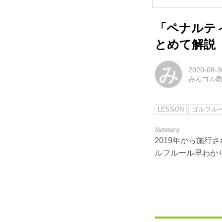
「ペナルテ
とめて解説
み
2020-08-3
みんゴル
LESSON
ゴルフル
2019年から施行
ルフルール早わかり集