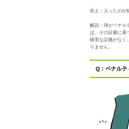
答え：入ったのが
解説：球がペナル
ば、その証拠に基
確実な証拠がなく
りません。
Q：ペナルテ