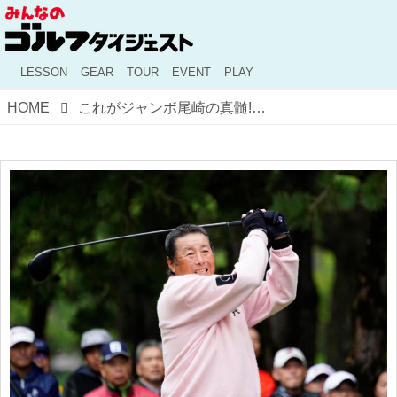
LESSON
GEAR
TOUR
EVENT
PLAY
HOME
これがジャンボ尾崎の真髄!?「肉体は歳をとっても、情熱は歳をとらない」【空前絶後の113勝、ジャンボ尾崎の名言7ヵ条-7】