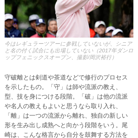
今はレギュラーツアーに参戦していないが、シニア
と名の付く試合にも出場していない（2017年ダンロ
ップフェニックスオープン、撮影/岡沢裕行）
守破離とは剣道や茶道などで修行のプロセス
を示したもの。「守」は師や流派の教え、
型、技を身につける段階。「破」は他の流派
や名人の教えもよいと思うなら取り入れ、
「離」は一つの流派から離れ、独自の新しい
形を生み出し成熟へと向かう段階をいう。尾
崎は、こんな格言から自分を鼓舞する方法を