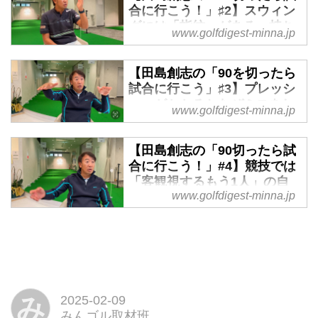
【田島創志の「90切ったら試合に
合に行こう！」♯2】スウィン
行こう！」】は、レギュラーツア
グには「指紋」がある。持ち
www.golfdigest-minna.jp
ーで優勝経験もあり、テレビ解説
球を作る第一歩はスウィング
でもおなじみのトッププロ田島創
のトレースを知ること - みん
志氏が、「競技ゴルフで結果を出
【田島創志の「90を切ったら
なのゴルフダイジェスト
すために必要なノウハウ」を伝授
試合に行こう」♯3】プレッシ
【田島創志の「90切ったら試合に
する競技ゴルファー養成企画で
ャーがかかるとなぜミスをし
www.golfdigest-minna.jp
行こう！」】は、レギュラーツア
す。スウィングの作り方、練習
てしまうのか？ - みんなのゴ
ーで優勝経験もあり、テレビ解説
法、マネジメント……、「普段の
ルフダイジェスト
でもおなじみのトッププロ田島創
【田島創志の「90切ったら試
ゴルフ」と「競技ゴルフ」の違い
【田島創志の「90切ったら試合に
志氏が、「競技ゴルフで結果を出
合に行こう！」#4】競技では
をご紹介するものです。
行こう！」】は、レギュラーツア
すために必要なノウハウ」を伝授
「客観視するもう1人」の自
ーで優勝経験もあり、テレビ解説
する競技ゴルファー養成企画で
www.golfdigest-minna.jp
分を横に置いておく - みんな
でもおなじみのトッププロ田島創
す。スウィングの作り方、練習
のゴルフダイジェスト
志氏が、「競技ゴルフで結果を出
法、マネジメント……、「普段の
【田島創志の「90切ったら試合に
すために必要なノウハウ」を伝授
ゴルフ」と「競技ゴルフ」の違い
行こう！」】は、レギュラーツア
する競技ゴルファー養成企画で
をご紹介するものです。
ーで優勝経験もあり、テレビ解説
す。スウィングの作り方、練習
でもおなじみのトッププロ田島創
法、マネジメント……、「普段の
み
2025-02-09
志氏が、「競技ゴルフで結果を出
ゴルフ」と「競技ゴルフ」の違い
みんゴル取材班
すために必要なノウハウ」を伝授