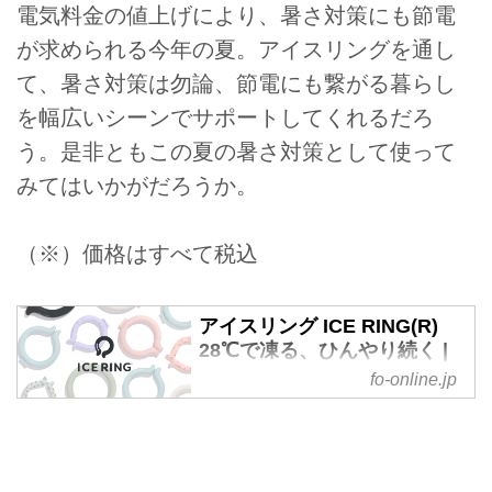
電気料金の値上げにより、暑さ対策にも節電
が求められる今年の夏。アイスリングを通し
て、暑さ対策は勿論、節電にも繋がる暮らし
を幅広いシーンでサポートしてくれるだろ
う。是非ともこの夏の暑さ対策として使って
みてはいかがだろうか。
（※）価格はすべて税込
アイスリング ICE RING(R)
28℃で凍る、ひんやり続く |
F・O・インターナショナル公
fo-online.jp
式
首元を冷やすことで全身の熱をク
ールダウンさせてくれる高機能ネ
ッククーラー「アイスリング ICE