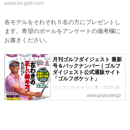
www.bs-golf.com
各モデルをそれぞれ５名の方にプレゼントし
ます。希望のボールをアンケートの備考欄に
お書きください。
月刊ゴルフダイジェスト 最新
号＆バックナンバー｜ゴルフ
ダイジェスト公式通販サイト
「ゴルフポケット」
ゴルフにかかせない本・DVD,雑
誌。ゴルファー必見の「月刊ゴル
www.g-pocket.jp
フダイジェスト<br>最新号＆バッ
クナンバー」をゴルフダイジェス
ト社公式通販サイト「ゴルフポケ
ット」よりご紹介。