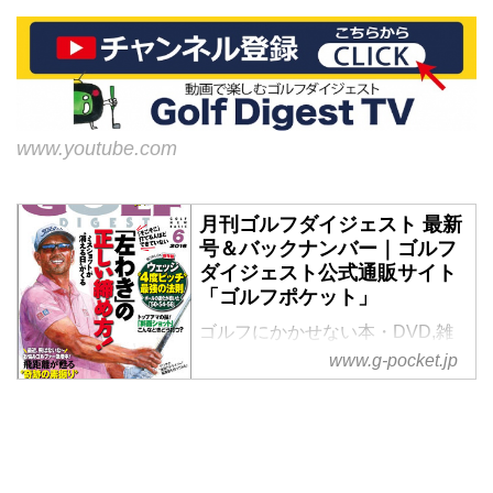
www.youtube.com
月刊ゴルフダイジェスト 最新
号＆バックナンバー｜ゴルフ
ダイジェスト公式通販サイト
「ゴルフポケット」
ゴルフにかかせない本・DVD,雑
誌。ゴルファー必見の「月刊ゴル
www.g-pocket.jp
フダイジェスト<br>最新号＆バッ
クナンバー」をゴルフダイジェス
ト社公式通販サイト「ゴルフポケ
ット」よりご紹介。