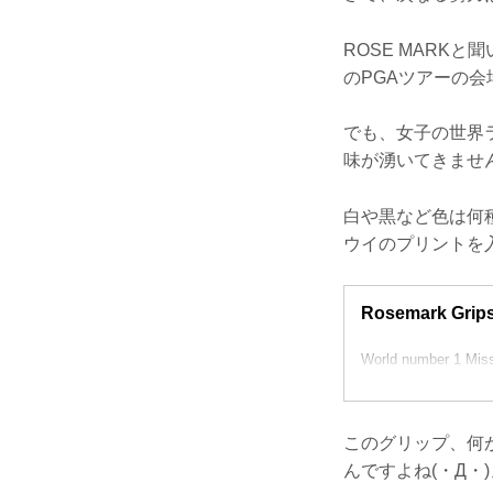
ROSE MARK
のPGAツアーの会
でも、女子の世界
味が湧いてきませ
白や黒など色は何
ウイのプリントを
Rosemark Grips 
World number 1 Miss 
このグリップ、何
んですよね(・Д・)