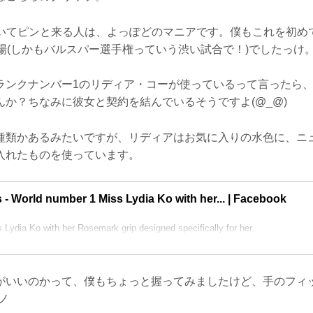
と聞いてピンと来る人は、よっぽどのマニアです。僕もこれを初め
場(しかもバルスパー選手権っていう渋い試合で！)でしたっけ
ランクナンバー1のリディア・コーが使っているって言ったら
んか？ちなみに彼女と契約を結んでいるそうですよ(@_@)
種類かあるみたいですが、リディアはお気に入りの水色に、ニ
入れたものを使っています。
- World number 1 Miss Lydia Ko with her... | Facebook
Lydia Ko with her Rosemark grip designed specifically for her.
がいいのかって、僕もちょっと握ってみましたけど、手のフィ
ノ