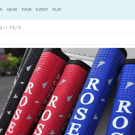
ON
GEAR
TOUR
EVENT
PLAY
い！？2／2