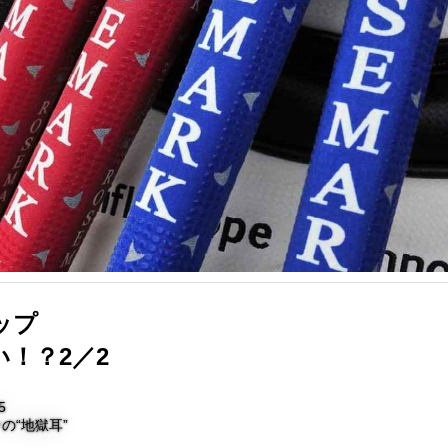
ップ
！？2／2
5
の“地獄耳”