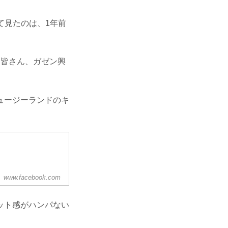
て見たのは、1年前
。
、皆さん、ガゼン興
ュージーランドのキ
www.facebook.com
ット感がハンパない