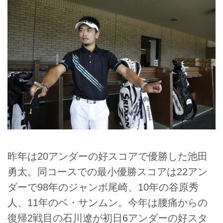
昨年は20アンダーの好スコアで優勝した池田
勇太。同コースでの最小優勝スコアは22アン
ダーで98年のジャンボ尾崎、10年の谷原秀
人、11年のベ・サンムン。今年は腰痛からの
復帰2戦目の石川遼が初日6アンダーの好スタ