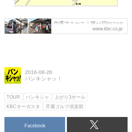
交通アクセス｜第44回RIZAP
www.kbc.co.jp
KBCオーガスタゴルフトーナ
メント2016｜KBC九州朝日放
送
九州朝日放送（KBC）主催の日本
ゴルフツアー機構公認トーナメン
トの一つで、福岡県の芥屋ゴルフ
2016-08-26
倶楽部を会場に国内トッププロゴ
バンキシャッ！
ルファーが集結、九州地方で行わ
れる数少ない晩夏のビッグトーナ
メントです。
TOUR
バンキシャ
上がり3ホール
KBCオーガスタ
芥屋ゴルフ倶楽部
Facebook