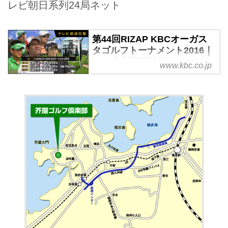
レビ朝日系列24局ネット
第44回RIZAP KBCオーガス
タゴルフトーナメント2016｜
KBC九州朝日放送
www.kbc.co.jp
九州朝日放送（KBC）主催の日本
ゴルフツアー機構公認トーナメン
トの一つで、福岡県の芥屋ゴルフ
倶楽部を会場に国内トッププロゴ
ルファーが集結、九州地方で行わ
れる数少ない晩夏のビッグトーナ
メントです。