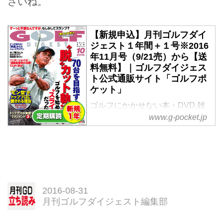
さいね。
【新規申込】月刊ゴルフダイ
ジェスト１年間＋１号※2016
年11月号（9/21売）から【送
料無料】｜ゴルフダイジェス
ト公式通販サイト「ゴルフポ
ケット」
ゴルフにかかせない本・DVD,雑
誌。ゴルファー必見の「【新規申
www.g-pocket.jp
込】月刊ゴルフダイジェスト１年
間＋１号※2016年11月号（9/21
売）から【送料無料】」をゴルフ
ダイジェスト社公式通販サイト
「ゴルフポケット」よりご紹介。
2016-08-31
月刊ゴルフダイジェスト編集部