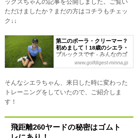
ックスちゃんの記事を公開しました。ご覧い
ただけましたか？まだの方はコチラもチェッ
ク↓↓
第二のポーラ・クリーマー？
初めまして！18歳のシエラ・
ブルックスです - みんなのゴ
ルフダイジェスト
www.golfdigest-minna.jp
センチュリー21で 青い瞳 のアマ
チュア発見！
そんなシエラちゃん、来日した時に変わった
本日から始まった女子ツアーセン
トレーニングをしていたので、ご紹介しま
チュリー21レディスゴルフトーナ
メント。初日は濃霧でサスペンデ
す！
ッドとなり、今のところ5アンダ
ーで木戸ちゃんがトップ。サマン
サタバサにひき続き、木戸ちゃん
飛距離260ヤードの秘密はゴムト
調子よさそうですね！さて、そん
なセンチュリー21ですが、気にな
レにあり！