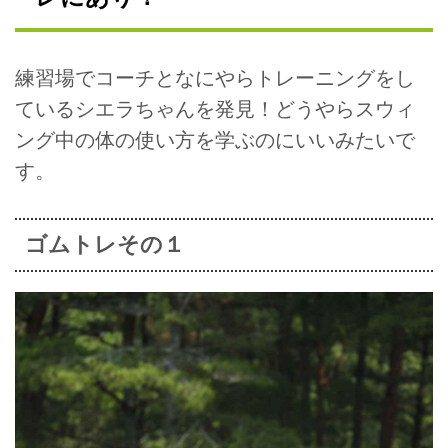
るアマチュアを見つけました。
ブルーの瞳が超キュート
青い瞳にキュートな笑顔のシエ
練習場でコーチとなにやらトレーニングをし
ラ・ブルックスちゃん、日本ツア
ーに初参戦！シエラちゃんは世界
ているシエラちゃんを発見！どうやらスウィ
アマチュアランク5位の実力者。
ング中の体の使い方を学ぶのにいいみたいで
いずれも予選落ちでしたが、AN...
す。
ゴムトレその１