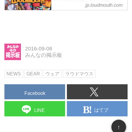
れ。日大ゴルフ部出身。日本学生
LOUDMOUTH ONLINE
jp.loudmouth.com
STORE ラウドマウス オンラ
選手権優勝。現在は、ツアーに挑
インストア
戦しながらニュー南総ＧＣでレッ
スン活動も行っています！
今回はゴルフ歴30年の柴田兼吾さ
ん。柴田さんは、小技を競う全日
本ショートコース選手権に向けて
2016-09-08
パー3のティショットを正確にし
みんなの掲示板
たい...
NEWS
GEAR
ウェア
ラウドマウス
Facebook
はてブ
LINE
↑