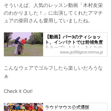
そういえば、人気のレッスン動画「木村友栄
のわかりました！」に出演してくれたアマチ
ュアの柴田さんも愛用していましたね。
【動画】パー3のティショッ
ト。インパクトでは前傾角度
をキープしよう！ - みんなの
www.golfdigest-minna.jp
ゴルフダイジェスト
【毎週金曜更新】プロゴルファー
木村友栄の「わかりました！」
こんなウェアでゴルフしたら楽しいだろうな
あなたのスウィングここがダメ！
ぁ
木村友栄プロが、アマチュアゴル
ファーのお悩みを３つのポイント
でわかりやすくレッスンしてくれ
Check it Out!
ます！
木村 友栄（きむら ともはる）
通称：キムトモ。１９７６年生ま
ラウドマウス公式通販