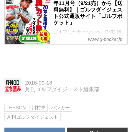
年11月号（9/21売）から【送
料無料】｜ゴルフダイジェス
ト公式通販サイト「ゴルフポ
ケット」
ゴルフにかかせない本・DVD,雑
誌。ゴルファー必見の「【新規申
www.g-pocket.jp
込】月刊ゴルフダイジェスト１年
間＋１号※2016年11月号（9/21
売）から【送料無料】」をゴルフ
ダイジェスト社公式通販サイト
「ゴルフポケット」よりご紹介。
2016-09-18
月刊ゴルフダイジェスト編集部
LESSON
川村亨
バンカー
月刊ゴルフダイジェスト