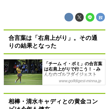
合言葉は「右肩上がり」。その通
りの結果となった
「チーム イ・ボミ」の合言葉
は右肩上がりで行こう！ - み
んなのゴルフダイジェスト
www.golfdigest-minna.jp
女子ツアーのシーズンは3月から
11月までの9か月と長い。シーズ
ンをともに戦う「チーム イ・ボ
ミ」には合言葉があるんです。
相棒・清水キャディとの黄金コン
「右肩上がりで行こう」