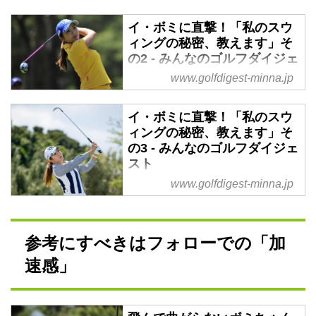
専属キャディに。33勝目を達成し
2016年シーズン2勝目をマーク
た現在最多勝キャディ
し、賞金ランキングも遂にトップ
イ・ボミに直撃！「私のスウ
アース・モンダミンカップでの
に躍り出た イ・ボミ プロ。今シ
ィングの秘密、教えます」そ
イ・ボミの優勝で、清水は 通算
ーズンも安定感のあるプレーを続
の2 - みんなのゴルフダイジェ
33勝 を記録、ジャンボ尾崎のキ
けています。
スト
www.golfdigest-minna.jp
ャデ...
そんな彼女の活躍の原動力となっ
今季2勝目を、11試合連続トップ
ているのが、どこにも力みのな
5入りという記録とともに成し遂
イ・ボミに直撃！「私のスウ
い、でもしっかり飛距離と正確な
げた イ・ボミ プロ。今シーズン
ィングの秘密、教えます」そ
方向性を生み出すあのスウィン
も抜群の安定感ですよね～。大活
の3 - みんなのゴルフダイジェ
グ。
躍の原動力となっているのが、ど
スト
月刊ゴルフダイジェスト2015年9
こにも力みのない、でもしっかり
www.golfdigest-minna.jp
月号でそのスウィングの秘密に迫
アース・モンダミンカップで
飛距離と正確な方向性を生み出す
っていたんです！
2016年シーズン2勝目をマーク
あのスウィング。
いったい、どんな風に振っている
し、賞金ランキングも遂にトップ
月刊ゴルフダイジェスト2015年9
のか。改めて彼女のアイアンショ
に躍り出た イ・ボミ プロ。今シ
参考にすべきはフォローでの「加
月号でそのスウィングの秘密に迫
ットのスウィングのポイントを探
ーズンも安定感のあるプレーを続
っていたんです！
速感」
ります！
けています。
いったい、どんな風に振っている
Q.ピンに絡むアイアンショ...
そんな彼女の活躍の原動力となっ
のか。改めて彼女のスウィングの
ているのが、どこにも力みのな
ポイントをQ&Aで探ります！
い、でもしっかり飛距離と正確な