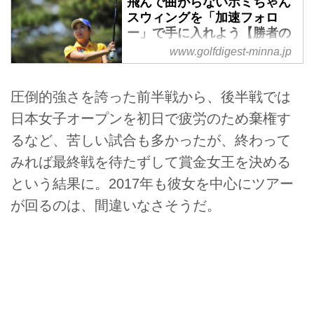
飛んで曲がらないボミちゃん
Q1
方向性を生み出すあのスウィン
スウィングを「加速フォロ
韓国選手はどうしてベタ足が多い
ー」で手に入れよう【勝者の
グ。
の？
スウィング】 - みんなのゴル
月刊ゴルフダイジェスト2015年9
www.golfdigest-minna.jp
A1
フダイジェスト
月号でそのスウィングの秘密に迫
右ひざが前に出ると肩が開いちゃ
っていたんです！
賞金女王の座を争う笠りつ子との
うからです
圧倒的強さを誇った前半戦から、後半戦では
いったい、どんな風に振っている
プレーオフの末、伊藤園レディス
...
のか。改めて彼女のアイアンショ
日本女子オープンを初日で疲労のため棄権す
ゴルフトーナメントを制したイ・
ットのスウィングのポイントを探
ボミ。2年連続の女王に向けて大
るなど、苦しい試合も多かったが、終わって
ります！
きく前進したそのスウィングを、
みれば最終戦を待たずして賞金女王を決める
Q.ピンに絡むアイアンショ...
プロゴルファーの資格を持つ「み
という結果に。2017年も彼女を中心にツアー
んなのゴルフダイジェスト」編集
部員・中村修が解説！
が回るのは、間違いなさそうだ。