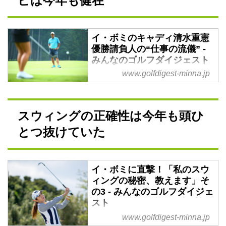
ビは今年も健在
イ・ボミの強さの秘訣はこの合言
葉にあります。大きくは年間を通
して、小さくは1ラウンドの中で
も後半の9ホールに向けて徐々に
イ・ボミのキャディ清水重憲
優勝請負人の“仕事の流儀” -
調子を上げて、いい形でフィニッ
みんなのゴルフダイジェスト
シュしようとしているんです。
1年間、1か月、1週間、1日と常
www.golfdigest-minna.jp
14本の最終決定は
にどうやったら右肩上がりでフィ
清水の仕事
ニッシュできるかをチームで話し
毎週のように優勝争いに加わり、
合い戦略を立てているそうです。
2位に大差をつけ賞金レースを引
スウィングの正確性は今年も頭ひ
その一つはトレーニングにあるよ
っ張るイ・ボミ。そんな彼女を力
うです。ジュニ...
とつ抜けていた
強くサポートするのは、2014年
から専属キャディを務める、清水
重憲だ。
しみず・しげのり。近畿大学卒業
イ・ボミに直撃！「私のスウ
ィングの秘密、教えます」そ
後、杉本周作のキャディとしてツ
の3 - みんなのゴルフダイジェ
アーへ。田中秀道、谷口徹、上田
スト
桃子、諸見里しのぶらのキャディ
を経て、2014年からイ・ボミの
www.golfdigest-minna.jp
アース・モンダミンカップで