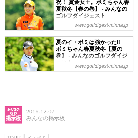
祝！ 賞金女王。ボミちゃん春
夏秋冬【春の巻】 - みんなの
ゴルフダイジェスト
www.golfdigest-minna.jp
2年連続で賞金女王に輝いたイ・
ボミ。昨年に引き続き、女子ツア
ーの主役はやはり彼女でした。プ
夏のイ・ボミは強かった‼
レーだけでなく、可愛らしいルッ
ボミちゃん春夏秋冬【夏の
クスにも注目が集まるボミちゃん
巻】 - みんなのゴルフダイジ
の2016年の活躍を、春夏秋冬の
ェスト
www.golfdigest-minna.jp
季節に分けて全4回、写真でご紹
2年連続で賞金女王に輝いた“今年
介。今回は「春編」です。
の主役”イ・ボミ。彼女の一年を
写真で振り返る「ボミちゃん春夏
秋冬」。前回の【春編】に続い
て、今回は【夏編】をご紹介！
2016-12-07
みんなの掲示板
TOUR
イ・ボミ