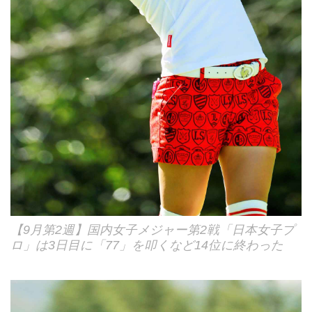
【9月第2週】国内女子メジャー第2戦「日本女子プ
ロ」は3日目に「77」を叩くなど14位に終わった