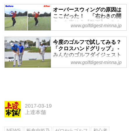
オーバースウィングの原因は
ここだった！ 「右わきの開
き」を直そう【動画】 - みん
www.golfdigest-minna.jp
なのゴルフダイジェスト
木村友栄プロが、アマチュアゴル
今度のゴルフで試してみる？
ファーのお悩みをワンポイントで
「クロスハンドグリップ」 -
わかりやすくレッスンしてくれる
みんなのゴルフダイジェスト
企画。今回はアイアンショットを
www.golfdigest-minna.jp
トッププロも採用しているパット
安定させたいゴルファーの登場で
のクロスハンドグリップ。僕らア
す。
マチュアでもその恩恵は受けられ
るものなのだろうか？ 月刊ゴル
フダイジェストの連載「振り子の
教室」でおなじみのパット研究
科・星谷孝幸氏に訊いてみた。
2017-03-19
スピースやマキロイも「クロスハ
上達本舗
ンド」
最近、スウィング解析技術が進
NEWS
板倉由姫乃
ゼロからゴルフ
初心者