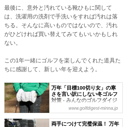
最後に、意外と汚れている靴ひもに関して
は、洗濯用の洗剤で手洗いをすれば汚れは落
ちる。そんなに高いものではないので、汚れ
がひどければ買い替えてみてもいいかもしれ
ない。
この1年一緒にゴルフを楽しんでくれた道具た
ちに感謝して、新しい年を迎えよう。
万年「目標100切り女」の寒
さを言い訳にしない冬ゴルフ
対策 - みんなのゴルフダイジ
ェスト
www.golfdigest-minna.jp
いつまで経っても100が切れな
い……。そんな悩めるゴルファー
両手につけて完璧保温！ 万年