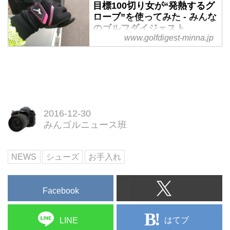
の気持ちが分かる「万年目標100
目標100切り女が“発熱するグ
切り女」は寒い時期「手がかじか
ローブ”を使ってみた - みんな
んで上手く打てないから100が切
のゴルフダイジェスト
www.golfdigest-minna.jp
れない」というまさかの言い訳を
冬のゴルフの大敵と言えば、寒さ
する。そこで、そんな言い訳が通
と乾燥。寒さによって手は動かな
用しなくなるというぬくぬくアイ
いし、乾燥によって手が荒れて痛
テムを試してみた。
いというのが冬ゴルフの“あるあ
る”だ。だったら手の寒さを軽減
すればいい。ということで、万年
2016-12-30
目標100切り女が発熱するグロー
みんゴルニュース班
ブを使ってみた。
NEWS
シューズ
お手入れ
Facebook
はてブ
LINE