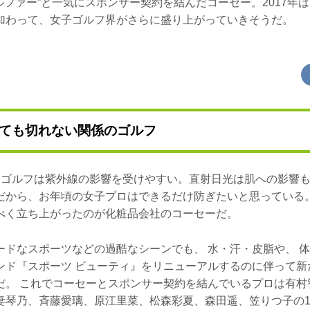
ルファー”と一気にスポンサー契約を結んだコーセー。2017年
加わって、女子ゴルフ界がさらに盛り上がっていきそうだ。
ても切れない関係のゴルフ
うゴルフは紫外線の影響を受けやすい。直射日光は肌への影響
だから、お年頃の女子プロはできるだけ防ぎたいと思っている
べく立ち上がったのが化粧品会社のコーセーだ。
ードなスポーツなどの過酷なシーンでも、 水・汗・皮脂や、 
ンド『スポーツ ビューティ』をリニューアルするのに伴って新
だ。 これでコーセーとスポンサー契約を結んでいるプロは有村
妻琴乃、斉藤愛璃、原江里菜、松森彩夏、森田遥、笠りつ子の1