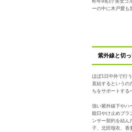
昨年9名の“美女ゴ
ーの中に木戸愛も
紫外線と切っ
ほぼ1日中外で行
直結するというの
ちをサポートする
強い紫外線下やハ
能日やけ止めブラ
ンサー契約を結ん
子、北田瑠衣、香