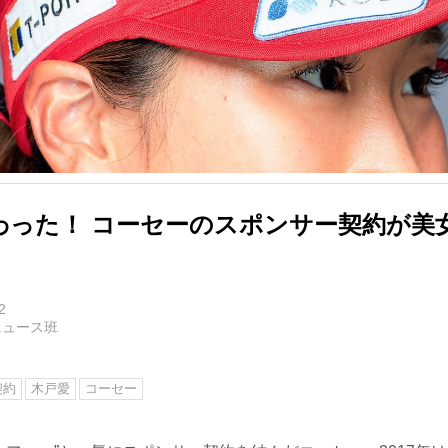
わった！ コーセーのスポンサー契約が美
2
ニュース班
契約
木戸愛
コーセー