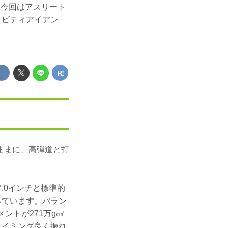
 今回はアスリート
ャビティアイアン
のままに、高弾道と打
.0インチと標準的
っています。バラン
ントが271万g㎠
タイミング良く振れ