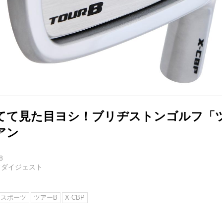
て見た目ヨシ！ブリヂストンゴルフ「ツア
アン
8
フダイジェスト
ンスポーツ
ツアーB
X-CBP