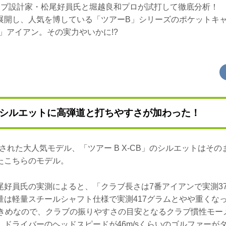
ラブ設計家・松尾好員氏と堀越良和プロが試打して徹底分析！
展開し、人気を博している「ツアーB」シリーズのポケットキ
BP」アイアン。その実力やいかに!?
シルエットに高弾道と打ちやすさが加わった！
発売された大人気モデル、「ツアー B X-CB」のシルエットはそ
たこちらのモデル。
尾好員氏の実測によると、「クラブ長さは7番アイアンで実測37
量は軽量スチールシャフト仕様で実測417グラムとやや重くな
大きめなので、クラブの振りやすさの目安となるクラブ慣性モーメ
、ドライバーのヘッドスピードが46m/sくらいのゴルファーが