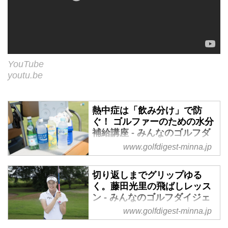
YouTube
youtu.be
熱中症は「飲み分け」で防
ぐ！ ゴルファーのための水分
補給講座 - みんなのゴルフダ
イジェスト
www.golfdigest-minna.jp
まさか運動中に水を飲んではいけ
ないなんていうスポ根世代の人は
切り返しまでグリップゆる
いないだろうけど、じゃあ水だけ
く。藤田光里の飛ばしレッス
飲んでいればいいのかというと、
ン - みんなのゴルフダイジェ
それでは熱中症を防ぐことはでき
スト
www.golfdigest-minna.jp
ないのだそうだ。熱中症を防ぐた
人気女子プロ藤田光里の魅力はな