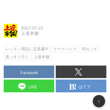
めのキーワード、“飲み分け”のや
んといってもその笑顔、と、260
り方を、2人の専門家に教えても
ヤードオーバーの飛距離。なんで
らおう。
こんなに飛ぶの？ 話を聞いてみ
ると「大事なのは力を入れるタイ
ミング」だと言う。そのタイミン
2017-07-21
グって、どこ!?
上達本舗
レッスン用語に五里霧中
テークバック
30センチ
真っすぐ引く
上達本舗
Facebook
はてブ
LINE
↑