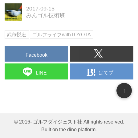
年間で300ヤードまで飛距離アッ
2017-09-15
プに成功。飛ばすためには当然イ
みんゴル技術班
ンパクトでボールへしっかりパワ
ーを伝えなければならない。その
ために絶対に必要なことはボール
武市悦宏
ゴルフライフwithTOYOTA
をつかまえる動きを覚えること。
飛距離UPに直結するこの動きを
まずは覚えよう！
Facebook
はてブ
LINE
↑
© 2016- ゴルフダイジェスト社 All rights reserved.
Built on
the dino platform
.