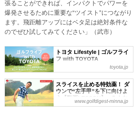
張ることができれば、インパクトでパワーを
爆発させるために重要な“ツイスト”につながり
ます。飛距離アップにはベタ足は絶対条件な
のでぜひ試してみてください」（武市）
トヨタ Lifestyle | ゴルフライ
フ with TOYOTA
toyota.jp
ゴルフは大好き。だけど、練習時
間がない．．． 「ゴルフライフ
with TOYOTA」では、見てすぐ使
スライスを止める特効薬！ ダ
えるワンポイントレッスンMOVIE
ウンで“左手甲”を下に向けよ
を中心に悩みを抱えるゴルファー
う【動画LESSON】 - みんな
www.golfdigest-minna.jp
に役に立つ動画を毎月お届けしま
のゴルフダイジェスト
す。
独自かつわかりやすい飛距離アッ
プレッスンに定評のある“雑巾王
子”こと武市悦宏プロ。独自に編
み出した「ツイスト打法」で、1