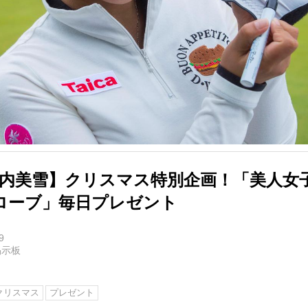
竹内美雪】クリスマス特別企画！「美人女
ローブ」毎日プレゼント
9
掲示板
クリスマス
プレゼント