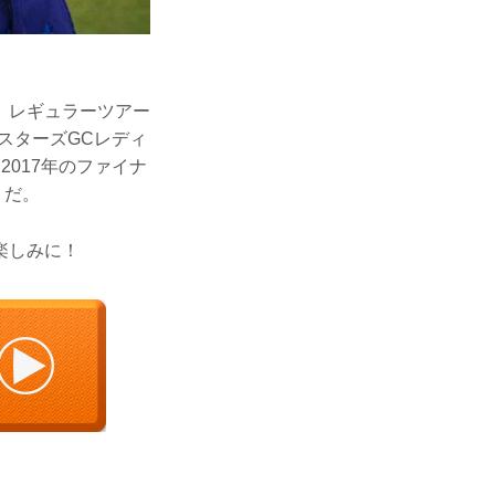
場。レギュラーツアー
マスターズGCレディ
017年のファイナ
うだ。
楽しみに！