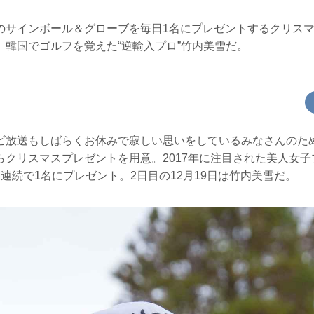
のサインボール＆グローブを毎日1名にプレゼントするクリスマ
、韓国でゴルフを覚えた“逆輸入プロ”竹内美雪だ。
ビ放送もしばらくお休みで寂しい思いをしているみなさんのた
らクリスマスプレゼントを用意。2017年に注目された美人女
連続で1名にプレゼント。2日目の12月19日は竹内美雪だ。