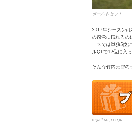
ボールもセット
2017年シーズン
の感覚に慣れるのに
ースでは単独5位
ルQTで12位に入
そんな竹内美雪の
reg34.smp.ne.jp