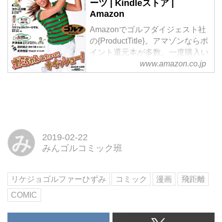
ーツ | Kindleストア |
Amazon
Amazonでゴルフダイジェスト社
の{ProductTitle}。アマゾンならポ
イント還元本が多数。一度購入い
ただいた電子書籍は、Kindleおよ
www.amazon.co.jp
びFire端末、スマートフォンやタ
ブレットなど、様々な端末でもお
楽しみいただけます。
み
2019-02-22
みんゴルコミック班
リケジョゴルファーひずみ
コミック
漫画
飛距離
COMIC