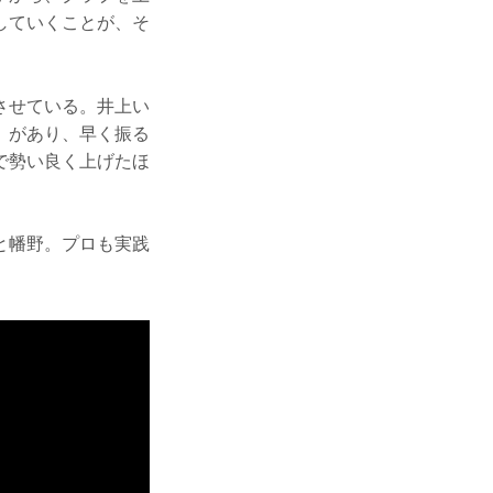
していくことが、そ
させている。井上い
」があり、早く振る
で勢い良く上げたほ
と幡野。プロも実践