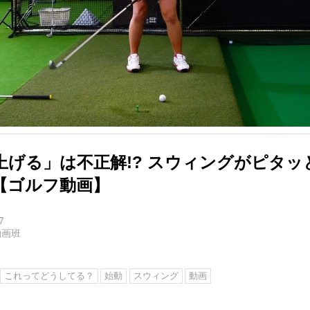
上げる」は不正解!? スウィングがピタッ
【ゴルフ動画】
7
動画班
これってどうしてる？
始動
スウィング
動画