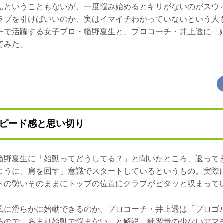
んということもないが、一度悩み始めるとキリがないのがスウ
ラブを引けばいいのか、実はイマイチわかっていないという人
ーで活躍する女子プロ・幡野夏生と、プロコーチ・井上透に「
てみた。
ピード感と思い切り
幡野夏生に「始動ってどうしてる？」と聞いたところ、返って
ように、肩を回す」意識でスタートしているというもの。実際
トの勢いそのままにトップの位置にクラブがピタッと収まって
風に滑らかに始動できるのか。プロコーチ・井上透は「プロゴ
るので、あまり始動で悩まない」と解説。練習量の少ないアマ