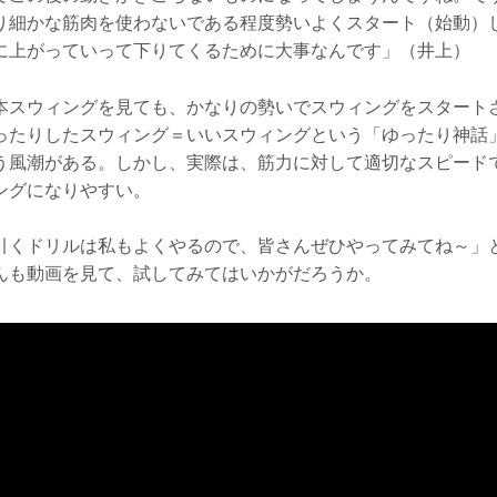
り細かな筋肉を使わないである程度勢いよくスタート（始動）
に上がっていって下りてくるために大事なんです」（井上）
本スウィングを見ても、かなりの勢いでスウィングをスタート
ったりしたスウィング＝いいスウィングという「ゆったり神話
う風潮がある。しかし、実際は、筋力に対して適切なスピード
ングになりやすい。
引くドリルは私もよくやるので、皆さんぜひやってみてね～」
んも動画を見て、試してみてはいかがだろうか。