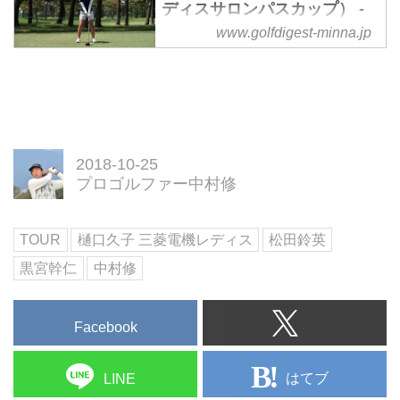
ディスサロンパスカップ） -
松田鈴英のドライバー連続写
www.golfdigest-minna.jp
真（正面） - みんなのゴルフ
ダイジェスト
2018-10-25
プロゴルファー中村修
TOUR
樋口久子 三菱電機レディス
松田鈴英
黒宮幹仁
中村修
Facebook
はてブ
LINE