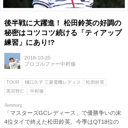
後半戦に大躍進！ 松田鈴英の好調の
秘密はコツコツ続ける「ティアップ
練習」にあり!?
2018-10-25
プロゴルファー中村修
TOUR
樋口久子 三菱電機レディス
松田鈴英
黒宮幹仁
中村修
「マスターズGCレディース」で優勝争いの末
4位タイで終えた松田鈴英。今季はQT18位の