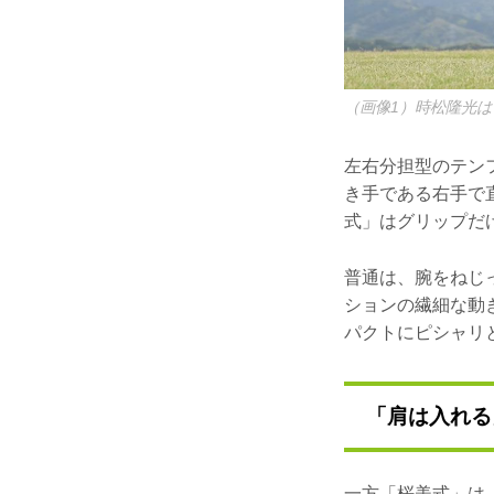
（画像1）時松隆光
左右分担型のテン
き手である右手で
式」はグリップだ
普通は、腕をねじ
ションの繊細な動
パクトにピシャリ
「肩は入れる
一方「桜美式」は