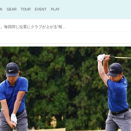
ON
GEAR
TOUR
EVENT
PLAY
時松隆光の安定感の理由。毎回同じ位置にクラブが上がる“桜美式”肩を縦に回すテークバック【10本で握る テンフィンガースウィング #6】