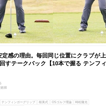
安定感の理由。毎回同じ位置にクラブが上
に回すテークバック【10本で握る テンフ
5
技術班
テンフィンガーグリップ
桜美式
OSゴルフ理論
時松隆光