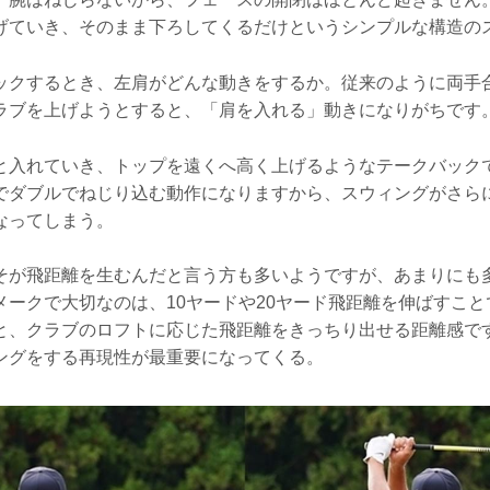
げていき、そのまま下ろしてくるだけというシンプルな構造の
ックするとき、左肩がどんな動きをするか。従来のように両手
ラブを上げようとすると、「肩を入れる」動きになりがちです
と入れていき、トップを遠くへ高く上げるようなテークバック
でダブルでねじり込む動作になりますから、スウィングがさら
なってしまう。
そが飛距離を生むんだと言う方も多いようですが、あまりにも
メークで大切なのは、10ヤードや20ヤード飛距離を伸ばすこ
と、クラブのロフトに応じた飛距離をきっちり出せる距離感で
ングをする再現性が最重要になってくる。