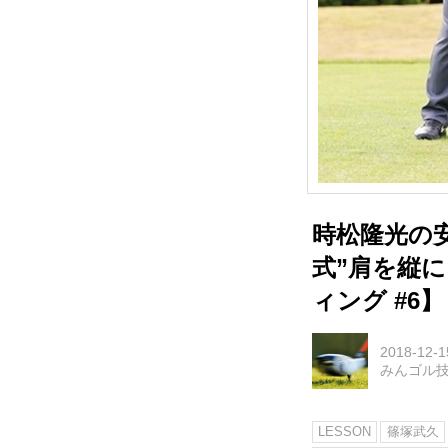
時松隆光の
式”肩を縦
ィング #6】
2018-12-1
みんゴル
LESSON
篠塚武久