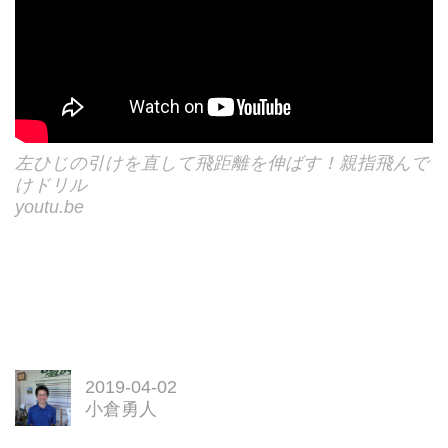
左ひじの引けを直して飛距離を伸ばす！親指飛んで
けドリル
youtu.be
2019-04-02
小倉勇人