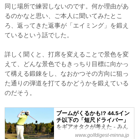
同じ場所で練習しないのです。何か理由があ
るのかなと思い、ご本人に聞いてみたとこ
ろ、返ってきた返事が「エイミング」を鍛え
ているという話でした。
詳しく聞くと、打席を変えることで景色を変
えて、どんな景色でもきっちり目標に向かっ
て構える鍛錬をし、なおかつその方向に狙っ
た通りの弾道を打てるかどうかを鍛えている
のだそう。
ブームがくるかも!? 44.5イン
チ以下の「短尺ドライバー」
をギアオタクが考えた - みん
なのゴルフダイジェスト
www.golfdigest-minna.jp