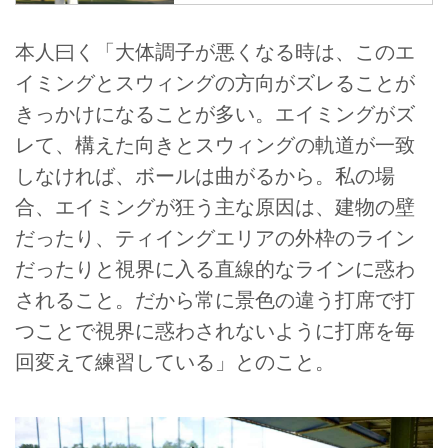
飛距離を追い求めるゴルファーが
多いからか、長尺ドライバーが流
本人曰く「大体調子が悪くなる時は、このエ
行りは定期的に訪れる。しかし、
イミングとスウィングの方向がズレることが
今注目されているのは「短尺ドラ
イバー」だと話すのは業界イチギ
きっかけになることが多い。エイミングがズ
アオタクでクラブフィッターの小
レて、構えた向きとスウィングの軌道が一致
倉勇人。一体どういいの？
しなければ、ボールは曲がるから。私の場
合、エイミングが狂う主な原因は、建物の壁
だったり、ティイングエリアの外枠のライン
だったりと視界に入る直線的なラインに惑わ
されること。だから常に景色の違う打席で打
つことで視界に惑わされないように打席を毎
回変えて練習している」とのこと。