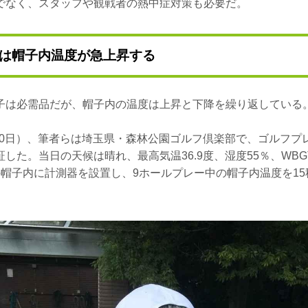
でなく、スタッフや観戦者の熱中症対策も必要だ。
は帽子内温度が急上昇する
子は必需品だが、帽子内の温度は上昇と下降を繰り返している
月10日）、筆者らは埼玉県・森林公園ゴルフ倶楽部で、ゴルフ
た。当日の天候は晴れ、最高気温36.9度、湿度55％、WBGT28
の帽子内に計測器を設置し、9ホールプレー中の帽子内温度を1