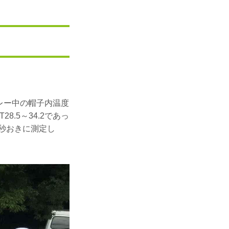
。
プレー中の帽子内温度
.5～34.2であっ
5秒おきに測定し