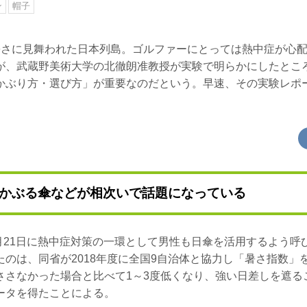
ン
帽子
暑さに見舞われた日本列島。ゴルファーにとっては熱中症が心
が、武蔵野美術大学の北徹朗准教授が実験で明らかにしたとこ
かぶり方・選び方」が重要なのだという。早速、その実験レポ
かぶる傘などが相次いで話題になっている
5月21日に熱中症対策の一環として男性も日傘を活用するよう
たのは、同省が2018年度に全国9自治体と協力し「暑さ指数」
ささなかった場合と比べて1～3度低くなり、強い日差しを遮る
データを得たことによる。