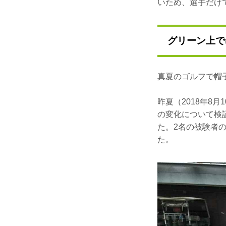
いため、選手だけ
グリーン上で
真夏のゴルフで帽
昨夏（2018年8
の変化について検証し
た。2名の被験者
た。