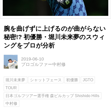
腕を曲げずに上げるのが曲がらない
秘密!? 初優勝・堀川未来夢のスウィ
ングをプロが分析
2019-06-10
プロゴルファー中村修
堀川未来夢
シャットフェース
初優勝
JGTO
TOUR
日本ゴルフツアー選手権 森ビルカップ Shishido Hills
中村修