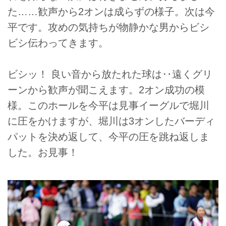
た……歓声から2オンは成らずの様子。次は今
平です。攻めの気持ちが物静かな男からビシ
ビシ伝わってきます。
ビシッ！ 良い音から放たれた球は‥遠くグリ
ーンから歓声が聞こえます。2オン成功の模
様。このホールを今平は見事イーグルで堀川
に圧をかけますが、堀川は3オンしたバーディ
パットを決め返して、今平の圧を跳ね返しま
した。お見事！