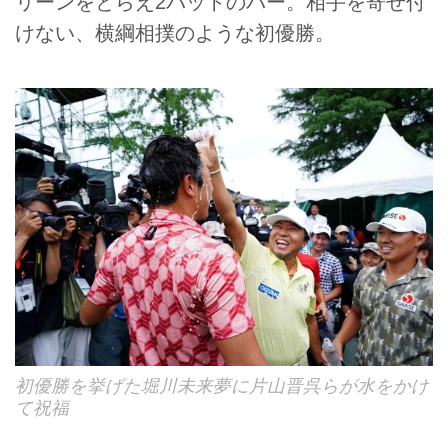
リーンをとらえ2パットのパー。相手を寄せ付
けない、横綱相撲のような初優勝。
初優勝を挙げた堀川未来夢に片山晋呉らが水をかけ
て祝福