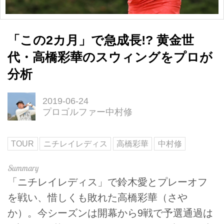
「この2カ月」で急成長!? 黄金世
代・高橋彩華のスウィングをプロが
分析
2019-06-24
プロゴルファー中村修
TOUR
ニチレイレディス
高橋彩華
中村修
「ニチレイレディス」で鈴木愛とプレーオフ
を戦い、惜しくも敗れた高橋彩華（さや
か）。今シーズンは開幕から9戦で予選通過は