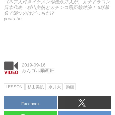
ゴルフ大好きイケメン俳優永井大が、女子ドラコン
日本代表・杉山美帆とガチンコ飛距離対決！ 6球勝
負で勝つのはどっちだ!?
youtu.be
2019-09-16
みんゴル動画班
LESSON
杉山美帆
永井大
動画
Facebook