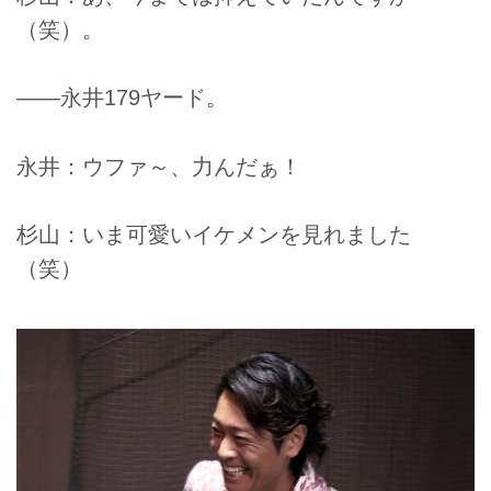
（笑）。
――永井179ヤード。
永井：ウファ～、力んだぁ！
杉山：いま可愛いイケメンを見れました
（笑）