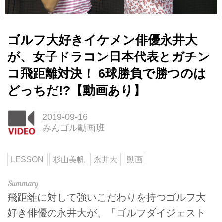
ゴルフ大好きイケメン俳優永井大
が、女子ドラコン日本代表とガチン
コ飛距離対決！ 6球勝負で勝つのは
どっちだ!?【動画あり】
2019-09-16
みんゴル動画班
LESSON
杉山美帆
永井大
動画
飛距離に対して強いこだわりを持つゴルフ大
好き俳優の永井大が、「ゴルフダイジェスト