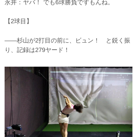
永井：ヤバ！ でも6球勝負ですもんね。
【2球目】
――杉山が2打目の前に、ビュン！ と鋭く振
り、記録は279ヤード！