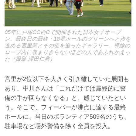
05年に戸塚CC西Cで開催された日本女子オープ
ン。最終日の最終・18番ホールのグリーンへと歩を
進める宮里藍とその後を追ったギャラリー。導線の
ロープ内に収まりきらないほどの人であふれかえっ
た（撮影 澤田仁典）
宮里が2位以下を大きく引き離していた展開も
あり、中川さんは「これだけでは最終的に警
備の手が回らなくなる」と、感じていたとい
う。そこで、フィーバーが沸点に達する最終
ホールに、当日のボランティア509名のうち、
駐車場など場外警備を除く全員を投入。