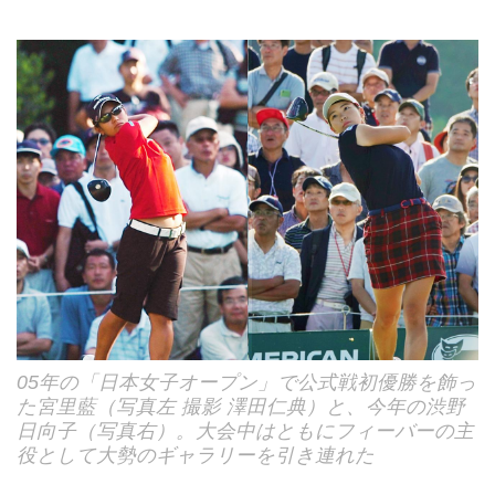
05年の「日本女子オープン」で公式戦初優勝を飾っ
た宮里藍（写真左 撮影 澤田仁典）と、今年の渋野
日向子（写真右）。大会中はともにフィーバーの主
役として大勢のギャラリーを引き連れた