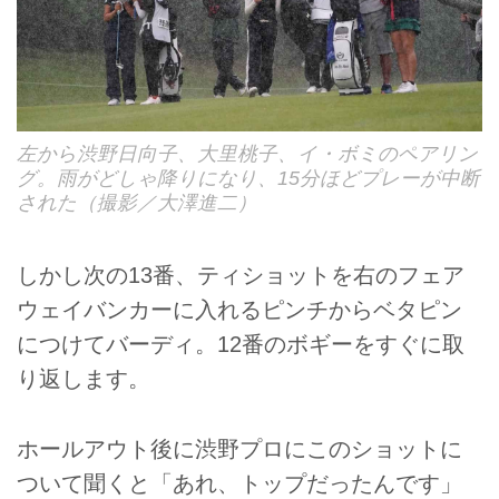
左から渋野日向子、大里桃子、イ・ボミのペアリン
グ。雨がどしゃ降りになり、15分ほどプレーが中断
された（撮影／大澤進二）
しかし次の13番、ティショットを右のフェア
ウェイバンカーに入れるピンチからベタピン
につけてバーディ。12番のボギーをすぐに取
り返します。
ホールアウト後に渋野プロにこのショットに
ついて聞くと「あれ、トップだったんです」