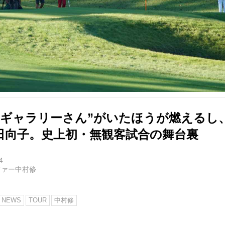
“ギャラリーさん”がいたほうが燃えるし
日向子。史上初・無観客試合の舞台裏
4
ファー中村修
NEWS
TOUR
中村修