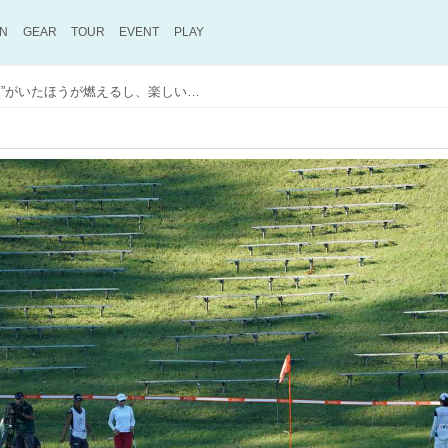
ON
GEAR
TOUR
EVENT
PLAY
「やっぱり“ギャラリーさん”がいたほうが燃えるし、楽しいです」と渋野日向子。史上初・無観客試合の舞台裏