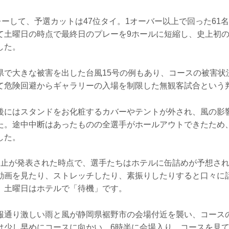
レーして、予選カットは47位タイ。1オーバー以上で回った61
て土曜日の時点で最終日のプレーを9ホールに短縮し、史上初
した。
県で大きな被害を出した台風15号の例もあり、コースの被害状
て危険回避からギャラリーの入場を制限した無観客試合という
後にはスタンドをお化粧するカバーやテントが外され、風の影
た。途中中断はあったものの全選手がホールアウトできたため
した。
中止が発表された時点で、選手たちはホテルに缶詰めが予想さ
動画を見たり、ストレッチしたり、素振りしたりすると口々に
。土曜日はホテルで「待機」です。
報通り激しい雨と風が静岡県裾野市の会場付近を襲い、コース
は少し早めにコースに向かい、6時半に会場入り。コースを見