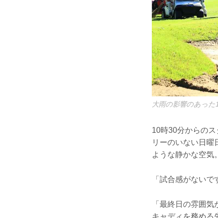
大雨の影響のあった
10時30分から
リーのいない日曜
ような静かな空気
「試合感がないで
「最終日の雰囲気
キャディを務める