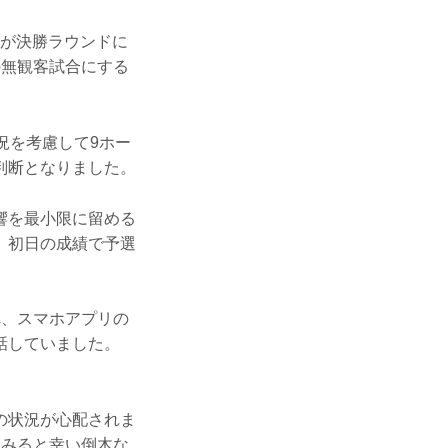
名が決勝ラウンドに
の無観客試合にする
況を考慮して9ホー
判断となりました。
響を最小限に留める
、初日の成績で予選
れ、スマホアプリの
話していました。
の状況が心配されま
てみると幸い倒木な