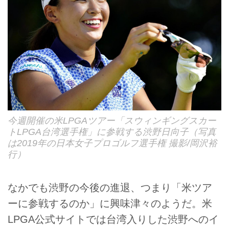
今週開催の米LPGAツアー「スウィンギングスカー
トLPGA台湾選手権」に参戦する渋野日向子（写真
は2019年の日本女子プロゴルフ選手権 撮影/岡沢裕
行）
なかでも渋野の今後の進退、つまり「米ツア
ーに参戦するのか」に興味津々のようだ。米
LPGA公式サイトでは台湾入りした渋野へのイ