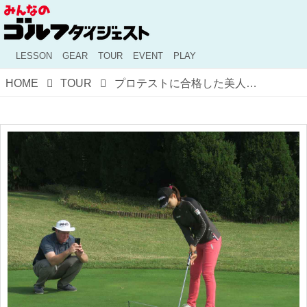
LESSON
GEAR
TOUR
EVENT
PLAY
HOME
TOUR
プロテストに合格した美人プロ、セキ・ユウティンも習ってた。中国ナショナルチームコーチの指導術