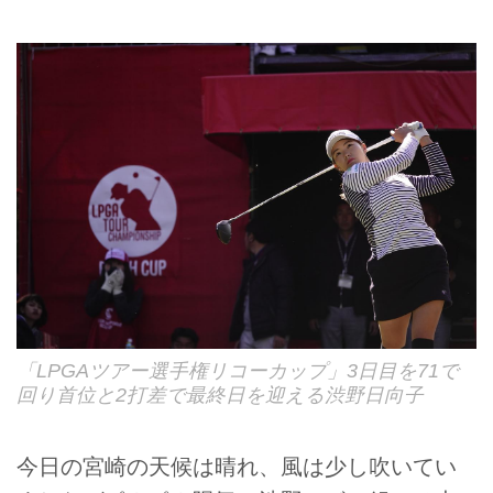
「LPGAツアー選手権リコーカップ」3日目を71で
回り首位と2打差で最終日を迎える渋野日向子
今日の宮崎の天候は晴れ、風は少し吹いてい