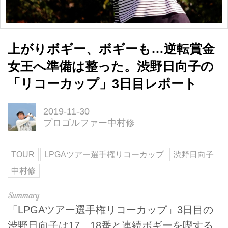
上がりボギー、ボギーも…逆転賞金
女王へ準備は整った。渋野日向子の
「リコーカップ」3日目レポート
2019-11-30
プロゴルファー中村修
TOUR
LPGAツアー選手権リコーカップ
渋野日向子
中村修
「LPGAツアー選手権リコーカップ」3日目の
渋野日向子は17、18番と連続ボギーを喫する