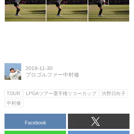
2019-11-30
プロゴルファー中村修
TOUR
LPGAツアー選手権リコーカップ
渋野日向子
中村修
Facebook