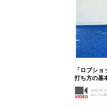
「ロブショ
打ち方の基
2020-01-0
みんゴル